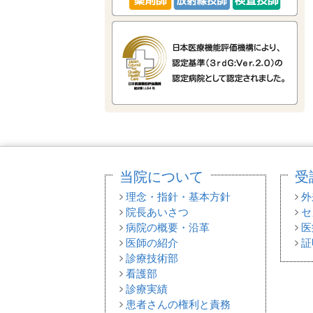
当院について
受
理念・指針・基本方針
外
院長あいさつ
セ
病院の概要・沿革
医
医師の紹介
証
診療技術部
看護部
診療実績
患者さんの権利と責務