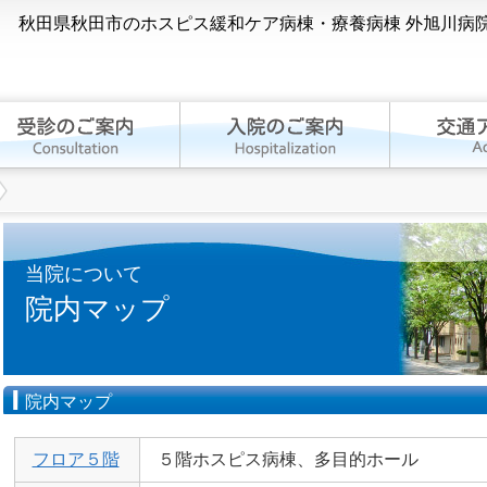
秋田県秋田市のホスピス緩和ケア病棟・療養病棟 外旭川病
当院について
院内マップ
院内マップ
フロア５階
５階ホスピス病棟、多目的ホール