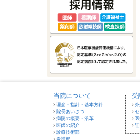
当院について
受
理念・指針・基本方針
外
院長あいさつ
セ
病院の概要・沿革
医
医師の紹介
証
診療技術部
看護部