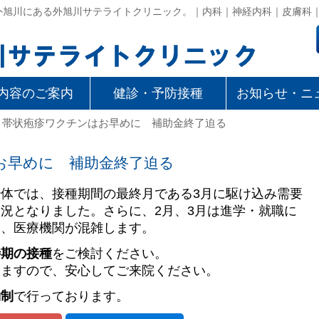
外旭川にある外旭川サテライトクリニック。｜内科｜神経内科｜皮膚科
内容のご案内
健診・予防接種
お知らせ・ニ
> 帯状疱疹ワクチンはお早めに 補助金終了迫る
お早めに 補助金終了迫る
体では、接種期間の最終月である3月に駆け込み需要
況となりました。さらに、2月、3月は進学・就職に
り、医療機関が混雑します。
時期の接種
をご検討ください。
りますので、安心してご来院ください。
約制
で行っております。