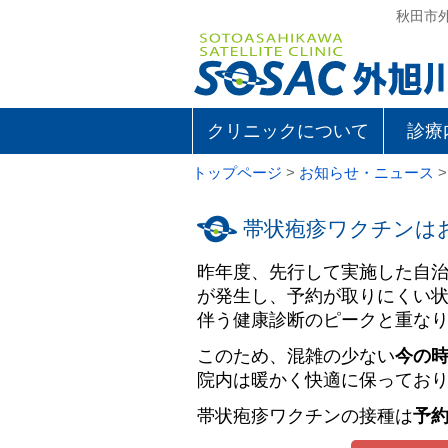
秋田市
クリニックについて
診療
トップページ
>
お知らせ・ニュース
帯状疱疹ワクチンは
昨年度、先行して実施した自治
が発生し、予約が取りにくい状
伴う健康診断のピークと重な
このため、混雑の少ない
今の
院内は暖かく快適に保ってお
帯状疱疹ワクチンの接種は
予