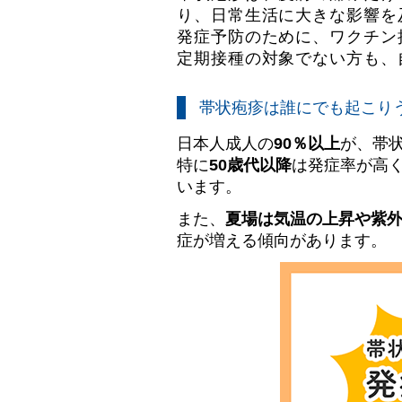
り、日常生活に大きな影響を
発症予防のために、ワクチン
定期接種の対象でない方も、
帯状疱疹は誰にでも起こり
日本人成人の
90％以上
が、帯
特に
50歳代以降
は発症率が高
います。
また、
夏場は気温の上昇や紫
症が増える傾向があります。