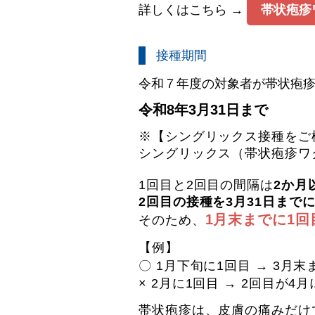
詳しくはこちら →
帯状疱疹
接種期間
令和７年度の対象者が帯状疱
令和8年3月31日まで
※【シングリックス接種をご
シングリックス（帯状疱疹ワ
1回目と2回目の間隔は
2か月
2回目の接種を3月31日まで
1月末までに1
そのため、
【例】
〇 1月下旬に1回目 → 3月
× 2月に1回目 → 2回目が
帯状疱疹は、皮膚の痛みだけ